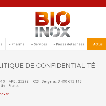
le
» Pharma
» Services
» Pièces détachées
Actus
ITIQUE DE CONFIDENTIALITÉ
0010 – APE : 2529Z – RCS : Bergerac B 400 613 113
tin – France
nox.fr