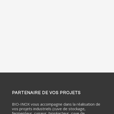
PARTENAIRE DE VOS PROJETS
BIO-INOX vous accompagne dans la réalisation de
vos projets industriels (cuve de stockage,
fermenteur, cuiseur, bioréacteur, cuve de