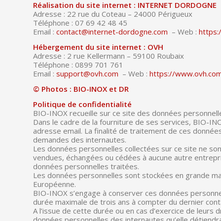
Réalisation du site internet : INTERNET DORDOGNE
Adresse : 22 rue du Coteau – 24000 Périgueux
Téléphone : 07 69 42 48 45
Email :
contact@internet-dordogne.com
– Web :
https
Hébergement du site internet : OVH
Adresse : 2 rue Kellermann – 59100 Roubaix
Téléphone : 0899 701 761
Email :
support@ovh.com
– Web :
https://www.ovh.co
© Photos : BIO-INOX et DR
Politique de confidentialité
BIO-INOX recueille sur ce site des données personnelle
Dans le cadre de la fourniture de ses services, BIO-IN
adresse email. La finalité de traitement de ces donn
demandes des internautes.
Les données personnelles collectées sur ce site ne so
vendues, échangées ou cédées à aucune autre entreprise
données personnelles traitées.
Les données personnelles sont stockées en grande maj
Européenne.
BIO-INOX s’engage à conserver ces données personnelle
durée maximale de trois ans à compter du dernier conta
A l’issue de cette durée ou en cas d’exercice de leurs 
données personnelles des internautes qu’elle détiendra