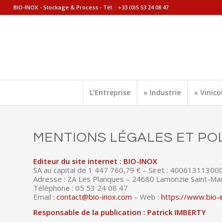
BIO-INOX - Stockage & Process - Tél. :
+33 (0)5 53 24 08 47
L’Entreprise
» Industrie
» Vinico
MENTIONS LÉGALES ET POL
Editeur du site internet : BIO-INOX
SA au capital de 1 447 760,79 € – Siret : 4006131130
Adresse : ZA Les Planques – 24680 Lamonzie Saint-Mar
Téléphone : 05 53 24 08 47
Email :
contact@bio-inox.com
– Web :
https://www.bio-i
Responsable de la publication : Patrick IMBERTY