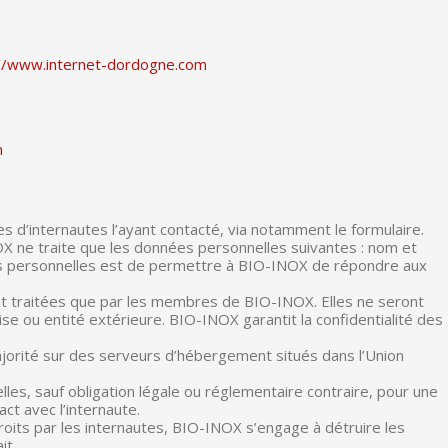
://www.internet-dordogne.com
m
s d’internautes l’ayant contacté, via notamment le formulaire.
OX ne traite que les données personnelles suivantes : nom et
ées personnelles est de permettre à BIO-INOX de répondre aux
nt traitées que par les membres de BIO-INOX. Elles ne seront
 ou entité extérieure. BIO-INOX garantit la confidentialité des
orité sur des serveurs d’hébergement situés dans l’Union
s, sauf obligation légale ou réglementaire contraire, pour une
ct avec l’internaute.
droits par les internautes, BIO-INOX s’engage à détruire les
it.