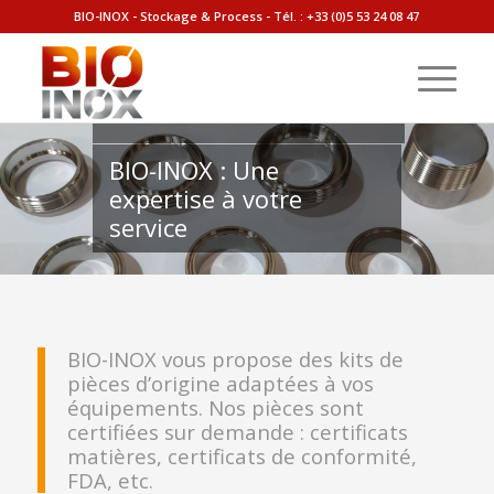
BIO-INOX - Stockage & Process - Tél. :
+33 (0)5 53 24 08 47
PIÈCES
DÉTACHÉES
BIO-INOX : Une
expertise à votre
service
BIO-INOX vous propose des kits de
pièces d’origine adaptées à vos
équipements. Nos pièces sont
certifiées sur demande : certificats
matières, certificats de conformité,
FDA, etc.