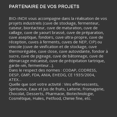
PARTENAIRE DE VOS PROJETS
BIO-INOX vous accompagne dans la réalisation de vos
projets industriels (cuve de stockage, fermenteur,
cuiseur, bioréacteur, cuve de maturation, cuve de
caillage, cuve de yaourt brassé, cuve de préparation,
cuve aseptique, fondoirs, cuve ultra-propre, cuve de
réception, cuves à ferments, cuves de NEP, CIP) ou
vinicole (cuve de vinification et de stockage, cuve
thermorégulée, cuve close, cuve autovidante, fondoir à
sucre, cuve de pigeage, cuve de bâtonnage, cuve de
démarcage mécanisé, cuve de précipitation tartrique,
garde-vin, fermenteur…).
Dans le respect des normes : CODAP, CODRESS,
DESP, GMP, FDA, ANIA, EHEDG, CE 1935/2004,
ATEX…
Quelle que soit votre activité : Vins effervescents,
Spiritueux, Eaux et Jus de fruits, Laiterie, Fromagerie,
Chocolat, Desserts, Pharmacie, Biotechnologie,
Cosmétique, Huiles, Petfood, Chimie fine, etc.